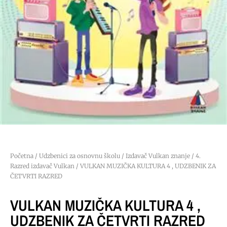
Početna
/
Udzbenici za osnovnu školu
/
Izdavač Vulkan znanje
/
4.
Razred izdavač Vulkan
/ VULKAN MUZIČKA KULTURA 4 , UDZBENIK ZA
ČETVRTI RAZRED
VULKAN MUZIČKA KULTURA 4 ,
UDZBENIK ZA ČETVRTI RAZRED