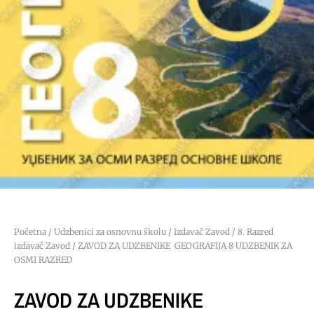
Početna
/
Udzbenici za osnovnu školu
/
Izdavač Zavod
/
8. Razred
izdavač Zavod
/ ZAVOD ZA UDZBENIKE GEOGRAFIJA 8 UDZBENIK ZA
OSMI RAZRED
ZAVOD ZA UDZBENIKE