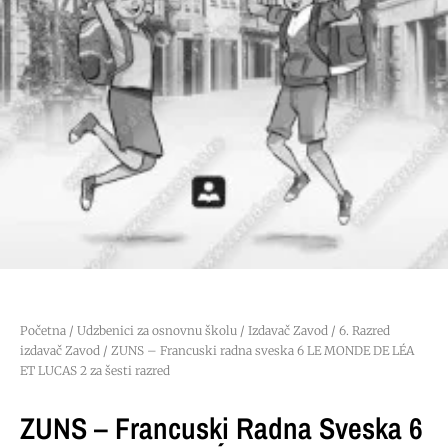
Početna
/
Udzbenici za osnovnu školu
/
Izdavač Zavod
/
6. Razred
izdavač Zavod
/ ZUNS – Francuski radna sveska 6 LE MONDE DE LÉA
ET LUCAS 2 za šesti razred
ZUNS – Francuski Radna Sveska 6