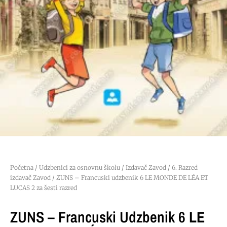
Početna
/
Udzbenici za osnovnu školu
/
Izdavač Zavod
/
6. Razred
izdavač Zavod
/ ZUNS – Francuski udzbenik 6 LE MONDE DE LÉA ET
LUCAS 2 za šesti razred
ZUNS – Francuski Udzbenik 6
LE