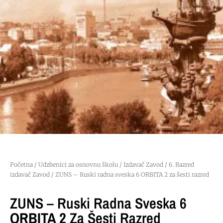
Početna
/
Udzbenici za osnovnu školu
/
Izdavač Zavod
/
6. Razred
izdavač Zavod
/ ZUNS – Ruski radna sveska 6 ORBITA 2 za šesti razred
ZUNS – Ruski Radna Sveska 6
ORBITA 2
Za Šesti Razred