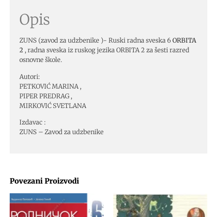
Opis
ZUNS (zavod za udzbenike )- Ruski radna sveska 6
ORBITA
2
, radna sveska iz ruskog jezika ORBITA 2 za šesti razred
osnovne škole.
Autori:
PETKOVIĆ MARINA ,
PIPER PREDRAG ,
MIRKOVIĆ SVETLANA
Izdavac :
ZUNS – Zavod za udzbenike
Povezani Proizvodi