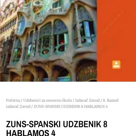
Početna
/
Udzbenici za osnovnu školu
/
Izdavač Zavod
/
8. Razred
izdavač Zavod
/ ZUNS-SPANSKI UDZBENIK 8 HABLAMOS 4
ZUNS-SPANSKI UDZBENIK 8
HABLAMOS 4