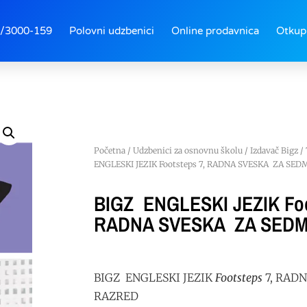
/3000-159
Polovni udzbenici
Online prodavnica
Otkup
Početna
/
Udzbenici za osnovnu školu
/
Izdavač Bigz
/
ENGLESKI JEZIK Footsteps 7, RADNA SVESKA ZA SED
BIGZ ENGLESKI JEZIK Foo
RADNA SVESKA ZA SEDM
BIGZ ENGLESKI JEZIK
Footsteps
7, RAD
RAZRED