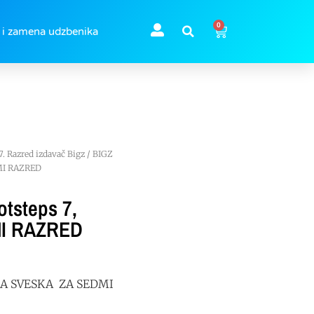
0
 i zamena udzbenika
7. Razred izdavač Bigz
/ BIGZ
MI RAZRED
tsteps 7,
I RAZRED
NA SVESKA ZA SEDMI