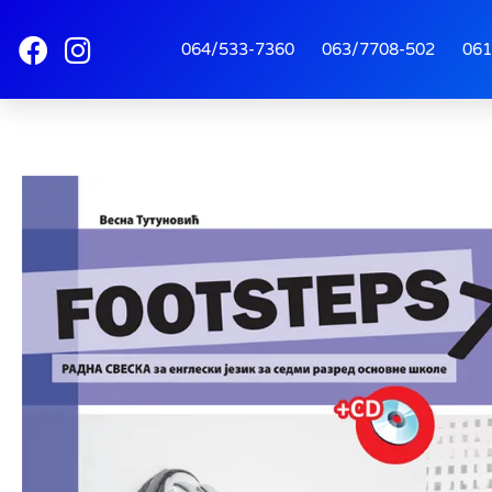
064/533-7360
063/7708-502
061