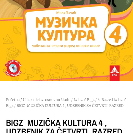
Početna
/
Udzbenici za osnovnu školu
/
Izdavač Bigz
/
4. Razred izdavač
Bigz
/ BIGZ MUZIČKA KULTURA 4 , UDZBENIK ZA ČETVRTI RAZRED
BIGZ MUZIČKA KULTURA 4 ,
UDZBENIK ZA ČETVRTI RAZRED