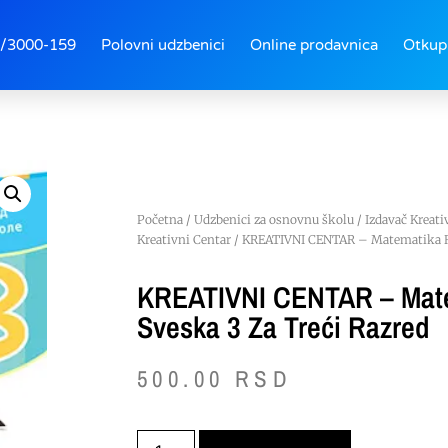
/3000-159
Polovni udzbenici
Online prodavnica
Otkup
Početna
/
Udzbenici za osnovnu školu
/
Izdavač Kreati
Kreativni Centar
/ KREATIVNI CENTAR – Matematika Rad
KREATIVNI CENTAR – Mat
Sveska 3 Za Treći Razred
500.00
RSD