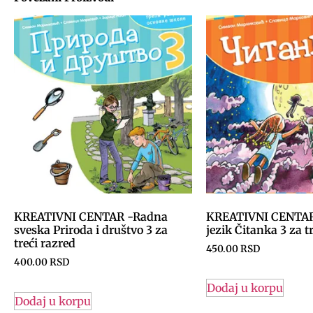
KREATIVNI CENTAR -Radna
KREATIVNI CENTAR
sveska Priroda i društvo 3 za
jezik Čitanka 3 za t
treći razred
450.00
RSD
400.00
RSD
Dodaj u korpu
Dodaj u korpu