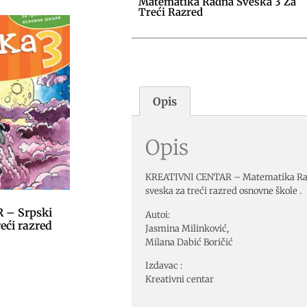
Matematika Radna Sveska 3 Za
Treći Razred
Opis
Opis
KREATIVNI CENTAR – Matematika Rad
sveska za treći razred osnovne škole .
 – Srpski
Autoi:
reći razred
Jasmina Milinković,
Milana Dabić Boričić
Izdavac :
Kreativni centar