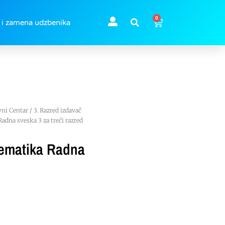
0
 i zamena udzbenika
vni Centar
/
3. Razred izdavač
na sveska 3 za treći razred
ematika Radna