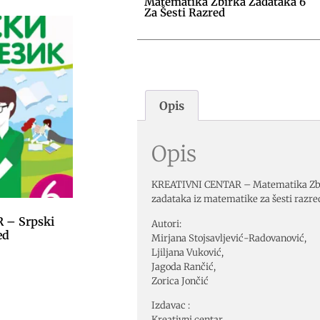
Matematika Zbirka Zadataka 6
Za Šesti Razred
Opis
Opis
KREATIVNI CENTAR – Matematika Zbir
zadataka iz matematike za šesti razred
 – Srpski
Autori:
ed
Mirjana Stojsavljević-Radovanović,
Ljiljana Vuković,
Jagoda Rančić,
Zorica Jončić
Izdavac :
Kreativni centar