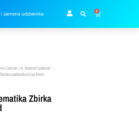
0
 i zamena udzbenika
vni Centar
/
6. Razred izdavač
rka zadataka 6 za šesti
matika Zbirka
d