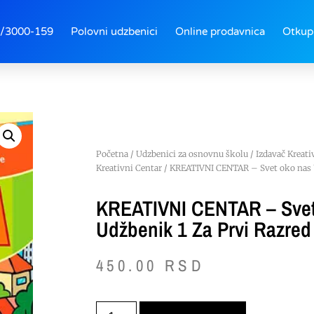
/3000-159
Polovni udzbenici
Online prodavnica
Otkup
Početna
/
Udzbenici za osnovnu školu
/
Izdavač Kreati
Kreativni Centar
/ KREATIVNI CENTAR – Svet oko nas U
KREATIVNI CENTAR – Sve
Udžbenik 1 Za Prvi Razred
450.00
RSD