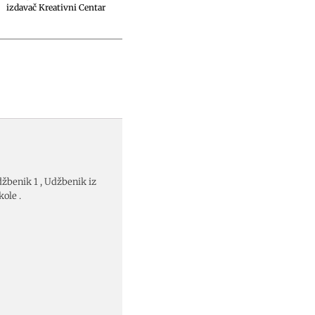
izdavač Kreativni Centar
benik 1 , Udžbenik iz
ole .