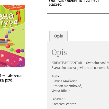
Oko Nas Udžbenik 1 Za Prvi
Razred
Opis
Opis
KREATIVNI CENTAR – Svet oko nas Udž
Sveta oko nas za prvi razred osnovne šk
 – Likovna
Autor:
za prvi
Slavica Marković,
Simeon Marinković,
Vesna Rikalo
Izdavac :
Kreativni centar