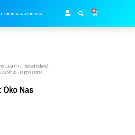
0
 i zamena udzbenika
vni Centar
/
1. Razred izdavač
džbenik 1 za prvi razred
t Oko Nas