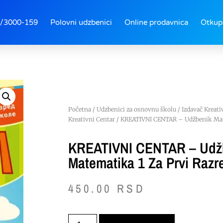
/3000-159
Polovni udzbenici
Online prodavnica
Otkup
Početna
/
Udzbenici za osnovnu školu
/
Izdavač Kreati
Kreativni Centar
/ KREATIVNI CENTAR – Udžbenik Mate
KREATIVNI CENTAR – Udž
Matematika 1 Za Prvi Razr
450.00
RSD