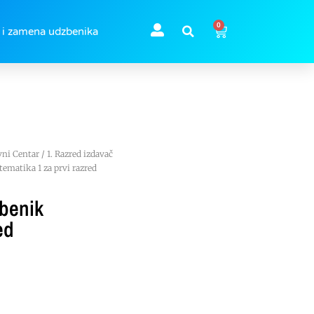
0
 i zamena udzbenika
vni Centar
/
1. Razred izdavač
matika 1 za prvi razred
benik
ed