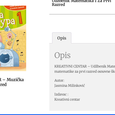
Udžbenik Matematika 1 Za Prvi
Razred
Opis
Opis
KREATIVNI CENTAR – Udžbenik Matema
matematike za prvi razred osnovne ško
 – Muzička
Autor:
zred
Jasmina Milinković
Izdavac :
Kreativni centar